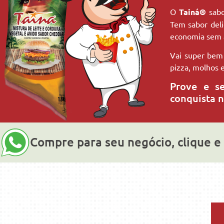
O
Tainá®
sab
Tem sabor deli
economia sem a
Vai super bem 
pizza, molhos e
Prove e s
conquista n
Compre para seu negócio, clique e 