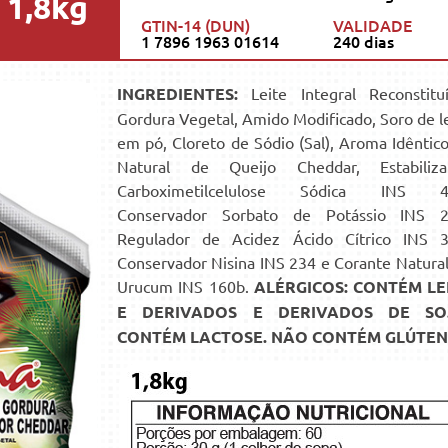
1,8kg
GTIN-14 (DUN)
VALIDADE
1 7896 1963 01614
240 dias
INGREDIENTES:
Leite Integral Reconstituí
Gordura Vegetal, Amido Modificado, Soro de l
em pó, Cloreto de Sódio (Sal), Aroma Idêntic
Natural de Queijo Cheddar, Estabiliza
Carboximetilcelulose Sódica INS 4
Conservador Sorbato de Potássio INS 2
Regulador de Acidez Ácido Cítrico INS 3
Conservador Nisina INS 234 e Corante Natura
Urucum INS 160b.
ALÉRGICOS: CONTÉM LE
E DERIVADOS E DERIVADOS DE SO
CONTÉM LACTOSE. NÃO CONTÉM GLÚTEN