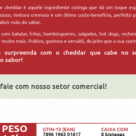
or cheddar é aquele ingrediente coringa que dá um toque esp
cioso, textura cremosa e um ótimo custo-benefício, perfeito
brir mão do sabor.
com batatas fritas, hambúrgueres, salgados, hot dogs, reche
 muito mais. Prático, gostoso e versátil, do jeito que a sua cozi
e surpreenda com o cheddar que cabe no s
o sabor!
fale com nosso setor comercial!
PESO
GTIN-13 (EAN)
CAIXA COM
7896 1963 01617
8 bisnagas