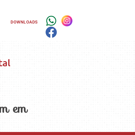
DOWNLOADS
tal
em em