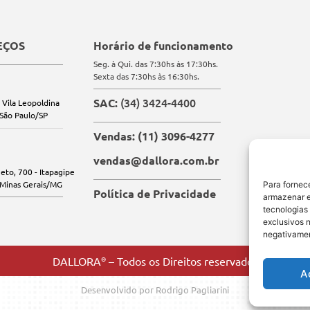
EÇOS
Horário de funcionamento
Seg. à Qui. das 7:30hs às 17:30hs.
Sexta das 7:30hs às 16:30hs.
(34) 3424-4400
SAC:
 Vila Leopoldina
 São Paulo/SP
Vendas: (11) 3096-4277
vendas@dallora.com.br
eto, 700 - Itapagipe
 Minas Gerais/MG
Para fornec
Política de Privacidade
armazenar e
tecnologias
exclusivos n
negativamen
DALLORA
®
– Todos os Direitos reservados
A
Desenvolvido por Rodrigo Pagliarini