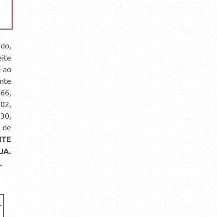
do,
eite
o ao
nte
66,
02,
30,
l de
ITE
JA.
.