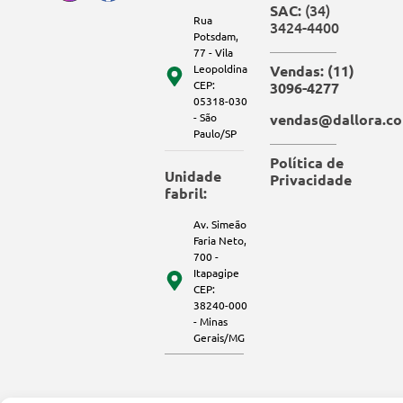
(34)
SAC:
Rua
3424-4400
Potsdam,
77 - Vila
Leopoldina
Vendas: (11)
CEP:
3096-4277
05318-030
- São
vendas@dallora.co
Paulo/SP
Política de
Unidade
Privacidade
fabril:
Av. Simeão
Faria Neto,
700 -
Itapagipe
CEP:
38240-000
- Minas
Gerais/MG