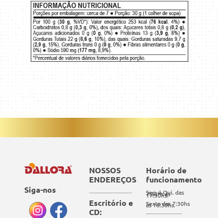
NOSSOS
Horário de
ENDEREÇOS
funcionamento
Siga-nos
Seg. à Qui. das
7:30hs às
17:30hs.
Escritório e
Sexta das 7:30hs
às 16:30hs.
CD: