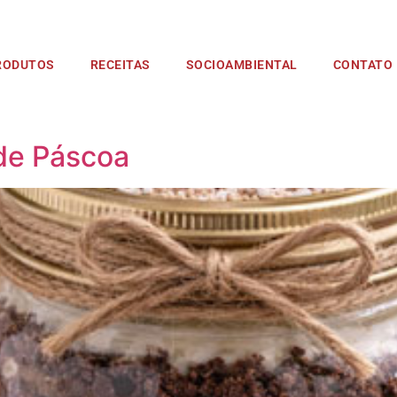
WEET LINE CHOCOLAT
RODUTOS
RECEITAS
SOCIOAMBIENTAL
CONTATO
e possui fácil aplicação. Pode ser usada para cobrir, rech
, muffins, cupcakes, pizzas, etc… A linha Sweet Line® exist
 de Páscoa