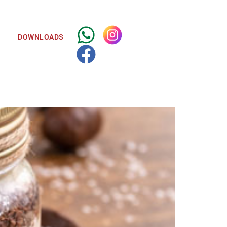
E
DOWNLOADS
ear e decorar. Ideal para bolos, bombas de
e para adoçar a nossa vida e deixa-la muito