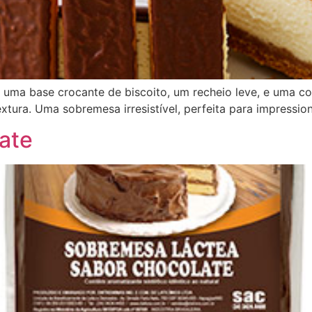
 uma base crocante de biscoito, um recheio leve, e uma c
textura. Uma sobremesa irresistível, perfeita para impressi
ate