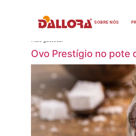
Tag de produto:
S
SOBRE NÓS
P
Uma sobremesa láctea deliciosa e versátil, qu
chocolate, croissants e pães, crepes, churros
mais gostosa!
Ovo Prestígio no pote