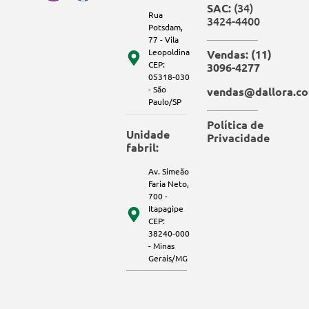
(34)
SAC:
Rua
3424-4400
Potsdam,
77 - Vila
Leopoldina
Vendas: (11)
CEP:
3096-4277
05318-030
- São
vendas@dallora.co
Paulo/SP
Política de
Unidade
Privacidade
fabril:
Av. Simeão
Faria Neto,
700 -
Itapagipe
CEP:
38240-000
- Minas
Gerais/MG