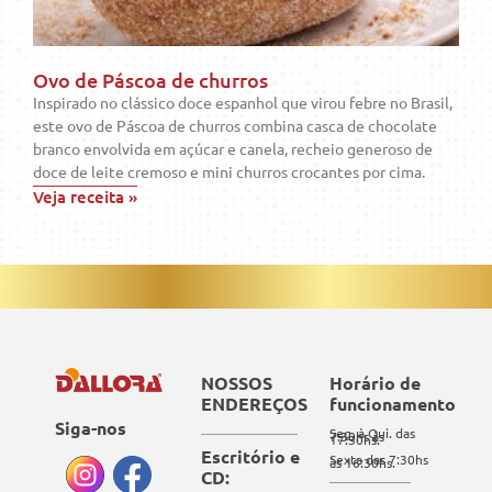
Ovo de Páscoa de churros
Inspirado no clássico doce espanhol que virou febre no Brasil,
este ovo de Páscoa de churros combina casca de chocolate
branco envolvida em açúcar e canela, recheio generoso de
doce de leite cremoso e mini churros crocantes por cima.
Veja receita »
NOSSOS
Horário de
ENDEREÇOS
funcionamento
Siga-nos
Seg. à Qui. das
7:30hs às
17:30hs.
Escritório e
Sexta das 7:30hs
às 16:30hs.
CD: