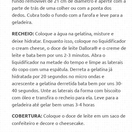
fundo removível de 21 cm de diâmetro e aperte com a
parte de trás de uma colher ou com a ponta dos
dedos. Cubra todo o fundo com a farofa e leve para a
geladeira.
RECHEIO:
Coloque a água na gelatina, misture e
deixe hidratar. Enquanto isso, coloque no liquidificador
o cream cheese, o doce de leite Dallora® e o creme de
leite e bata bem por uns 2-3 minutos. Abra o
liquidificador na metade do tempo e limpe as laterais
do copo com uma espátula. Derreta a gelatina já
hidratada por 20 segundos no micro ondas e
acrescente a gelatina derretida bata bem por uns 30-
40 segundos. Unte as laterais da forma com biscoito
com óleo e transfira o recheio para ela. Leve para a
geladeira até gelar bem umas 3-4 horas
COBERTURA:
Coloque o doce de leite em um saco de
confeiteiro e decore o cheesecake.