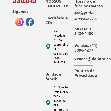
NOSSOS
Horário de
ENDEREÇOS
funcionamento
Siga-nos
Seg. à Qui. das
7:30hs às
17:30hs.
Escritório e
Sexta das 7:30hs
às 16:30hs.
CD:
(34)
SAC:
Rua
3424-4400
Potsdam,
77 - Vila
Leopoldina
Vendas: (11)
CEP:
3096-4277
05318-030
- São
vendas@dallora.co
Paulo/SP
Política de
Unidade
Privacidade
fabril:
Av. Simeão
Faria Neto,
700 -
Itapagipe
CEP:
38240-000