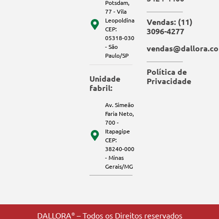
Potsdam,
77 - Vila
Leopoldina
Vendas: (11)
CEP:
3096-4277
05318-030
- São
vendas@dallora.co
Paulo/SP
Política de
Unidade
Privacidade
fabril:
Av. Simeão
Faria Neto,
700 -
Itapagipe
CEP:
38240-000
- Minas
Gerais/MG
DALLORA
®
– Todos os Direitos reservados