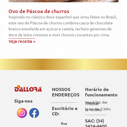
Ovo de Páscoa de churros
Inspirado no clássico doce espanhol que virou febre no Brasil,
este ovo de Páscoa de churros combina casca de chocolate
branco envolvida em açúcar e canela, recheio generoso de
doce de leite cremoso e mini churros crocantes por cima.
Veja receita »
NOSSOS
Horário de
ENDEREÇOS
funcionamento
Siga-nos
Seg. à Qui. das
7:30hs às
17:30hs.
Escritório e
Sexta das 7:30hs
às 16:30hs.
CD:
(34)
SAC:
Rua
3424-4400