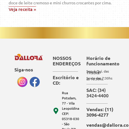
doce de leite cremoso e mini churros crocantes por cima.
Veja receita »
NOSSOS
Horário de
ENDEREÇOS
funcionamento
Siga-nos
Seg. à Qui. das
7:30hs às
17:30hs.
Escritório e
Sexta das 7:30hs
às 16:30hs.
CD:
(34)
SAC:
Rua
3424-4400
Potsdam,
77 - Vila
Leopoldina
Vendas: (11)
CEP:
3096-4277
05318-030
- São
vendas@dallora.co