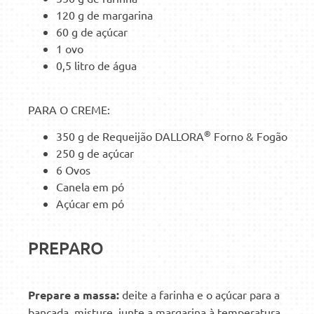
120 g de margarina
60 g de açúcar
1 ovo
0,5 litro de água
PARA O CREME:
®
350 g de Requeijão DALLORA
Forno & Fogão
250 g de açúcar
6 Ovos
Canela em pó
Açúcar em pó
PREPARO
Prepare a massa:
deite a farinha e o açúcar para a
bancada, misture, junte a margarina à temperatura