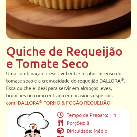
Quiche de Requeijão
e Tomate Seco
Uma combinação irresistível entre o sabor intenso do
®
tomate seco e a cremosidade do requeijão DALLORA
.
Essa quiche é ideal para servir em almoços leves,
brunches ou como entrada em ocasiões especiais.
®
com: DALLORA
FORNO & FOGÃO REQUEIJÃO
Tempo de Preparo: 1 h
Porções: 8
Dificuldade: Médio